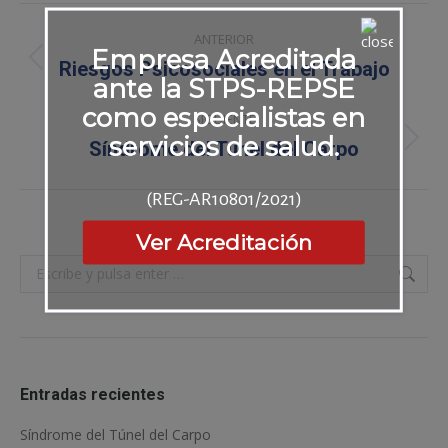
Navegación
ANTERIOR
Empresa Acreditada
entre
Riesgos Psicosociales en el Trabajo
Publicación
ante la STPS-REPSE
anterior:
publicaciones
como especialistas en
SIGUIENTE
servicios de salud.
Síndrome del Túnel del Carpo
Publicación
siguiente:
(REG-AR10801/2021)
Ver Acreditación
Buscar:
Entradas recientes
Síndrome del Túnel del Carpo