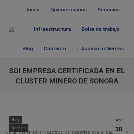
Inicio
Inicio
Quienes somos
Quienes somos
Servicios
Servicios
Infraestructura
Infraestructura
Bolsa de trabajo
Bolsa de trabajo
Blog
Blog
Contacto
Contacto
Acceso a Clientes
Acceso a Clientes
SOI EMPRESA CERTIFICADA EN EL
CLUSTER MINERO DE SONORA
Estás aquí:
Blog
Abr
30
Noticias
Es un honor para Nosotros participarles que el pasado 24