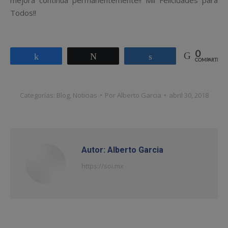
mejora continua permanentemente!! Mil Felicidades para
Todos!!
0
Compartir
Twittear
Compartir
COMPARTIR
Categorías:
Blog
,
Noticias
Por
Alberto Garcia
abril 30, 2018
Autor:
Alberto Garcia
https://soi.mx