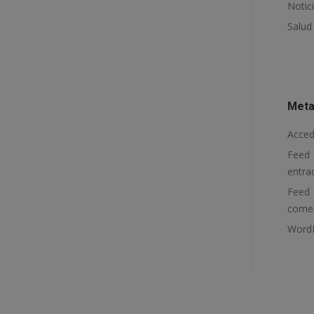
Notic
Salud
Met
Acced
Feed
entra
Fee
comen
WordP