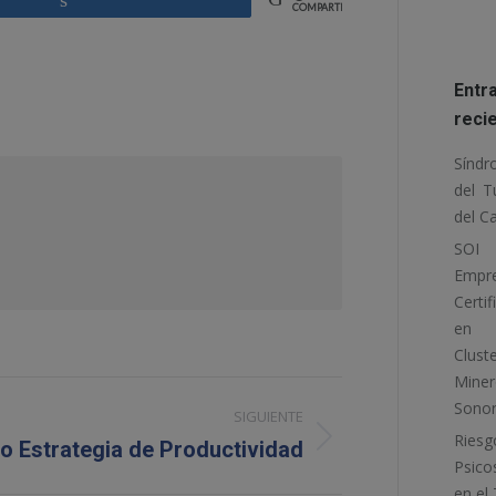
COMPARTIR
Entr
reci
Sínd
del T
del C
SOI
Empr
Certif
en
Clust
Mine
Sono
SIGUIENTE
Riesg
o Estrategia de Productividad
Psico
en el