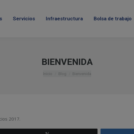
cios
Infraestructura
Bolsa de trabajo
Blog
s
Servicios
Infraestructura
Bolsa de trabajo
BIENVENIDA
Estás aquí:
Inicio
Blog
Bienvenida
cios 2017.
Twittear